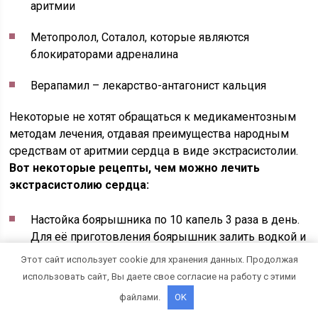
аритмии
Метопролол, Соталол, которые являются
блокираторами адреналина
Верапамил – лекарство-антагонист кальция
Некоторые не хотят обращаться к медикаментозным
методам лечения, отдавая преимущества народным
средствам от аритмии сердца в виде экстрасистолии.
Вот некоторые рецепты, чем можно лечить
экстрасистолию сердца:
Настойка боярышника по 10 капель 3 раза в день.
Для её приготовления боярышник залить водкой и
настаивать в течение 10 дней.
Этот сайт использует cookie для хранения данных. Продолжая
использовать сайт, Вы даете свое согласие на работу с этими
Смесь валерианы в таком же режиме. Для её
файлами.
OK
изготовления несколько чайных ложек этого