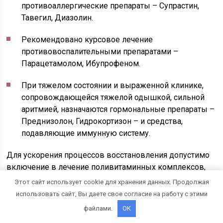
противоаллергические препараты – Супрастин,
Тавегил, Диазолин.
Рекомендовано курсовое лечение
противовоспалительными препаратами –
Парацетамолом, Ибупрофеном.
При тяжелом состоянии и выраженной клинике,
сопровождающейся тяжелой одышкой, сильной
аритмией, назначаются гормональные препараты –
Преднизолон, Гидрокортизон – и средства,
подавляющие иммунную систему.
Для ускорения процессов восстановления допустимо
включение в лечение поливитаминных комплексов,
кокарбоксилазы, рибоксина, АТФ. Благотворно влияют
Этот сайт использует cookie для хранения данных. Продолжая
на состояние сердечной мышцы препараты калия.
использовать сайт, Вы даете свое согласие на работу с этими
файлами.
OK
Длительность терапии аллергического миокардита