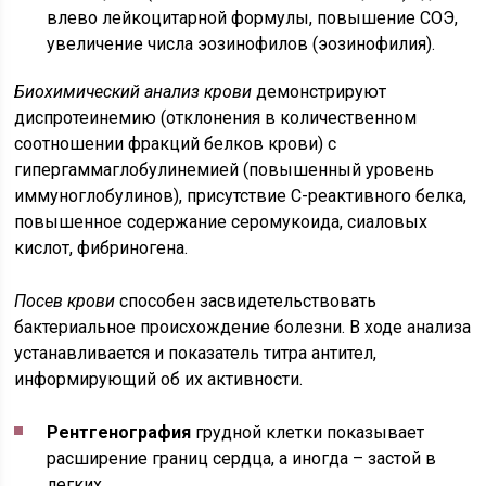
влево лейкоцитарной формулы, повышение СОЭ,
увеличение числа эозинофилов (эозинофилия).
Биохимический анализ крови
демонстрируют
диспротеинемию (отклонения в количественном
соотношении фракций белков крови) с
гипергаммаглобулинемией (повышенный уровень
иммуноглобулинов), присутствие С-реактивного белка,
повышенное содержание серомукоида, сиаловых
кислот, фибриногена.
Посев крови
способен засвидетельствовать
бактериальное происхождение болезни. В ходе анализа
устанавливается и показатель титра антител,
информирующий об их активности.
Рентгенография
грудной клетки показывает
расширение границ сердца, а иногда – застой в
легких.