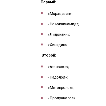
Первый:
«Морацизин»;
«Новокаинамид»;
«Лидокаин»;
«Хинидин».
Второй:
«Атенолол»;
«Надолол»;
«Метопролол»;
«Пропранолол».