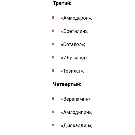
Третий:
«Амиодарон»;
«Бретилин»;
«Соталол»;
«Ибутилид»;
«Тозилат».
Четвертый:
«Верапамин»;
«Амлодипин»;
«Диокардин»;