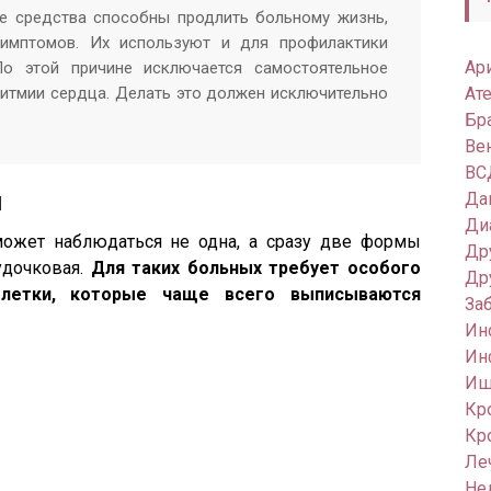
ие средства способны продлить больному жизнь,
симптомов. Их используют и для профилактики
Ар
о этой причине исключается самостоятельное
ритмии сердца. Делать это должен исключительно
Ат
Бр
Ве
ВС
я
Да
Ди
может наблюдаться не одна, а сразу две формы
Др
удочковая.
Для таких больных требует особого
Др
блетки, которые чаще всего выписываются
За
Ин
Ин
Иш
Кр
Кр
Ле
Не