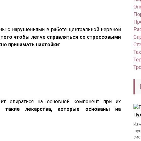
Оп
По
Пр
ны с нарушениями в работе центральной нервной
Ра
 того чтобы легче справляться со стрессовыми
Сп
но принимать настойки:
Ст
Та
Те
Тр
оит опираться на основной компонент при их
т такие лекарства, которые основаны на
Пу
Изм
фун
сис