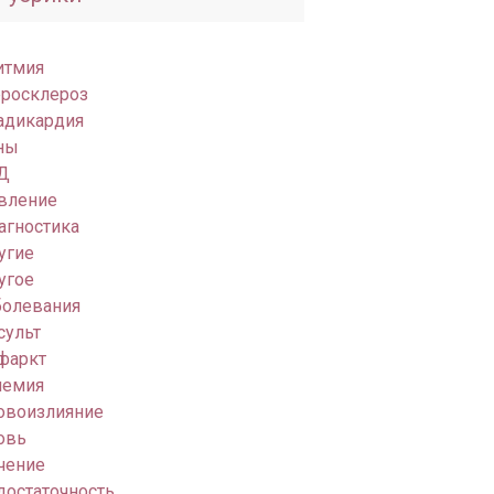
итмия
еросклероз
адикардия
ны
Д
вление
агностика
угие
угое
болевания
сульт
фаркт
емия
овоизлияние
овь
чение
достаточность