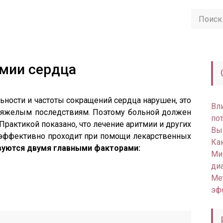
мии сердца
ности и частоты сокращений сердца нарушен, это
Вли
тяжелым последствиям. Поэтому больной должен
по
Практикой показано, что лечение аритмии и других
Вы
 эффективно проходит при помощи лекарственных
Ка
вуются двумя главными факторами:
Ми
ди
Ме
эф