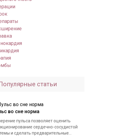
ерации
рок
епараты
сширение
равка
енокардия
хикардия
рапия
омбы
Популярные статьи
льс во сне норма
ерение пульса позволяет оценить
кционирование сердечно-сосудистой
темы и сделать предварительные...