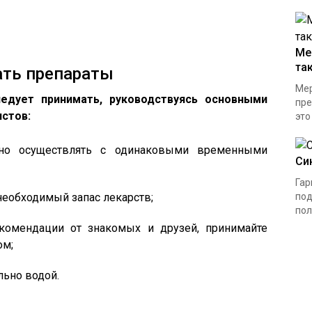
Ме
та
ать препараты
Мер
едует принимать, руководствуясь основными
пре
истов:
это
ьно осуществлять с одинаковыми временными
Си
Гар
необходимый запас лекарств;
под
пол
комендации от знакомых и друзей, принимайте
ом;
льно водой.