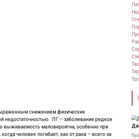
Ле
Не
Оп
По
Пр
Ра
Сп
Ст
Та
Те
Тр
 выраженным снижением физических
ой недостаточностью. ЛГ – заболевание редкое
Да
 но выживаемость маловероятна, особенно при
когда человек погибает, как от рака – всего за
Пул