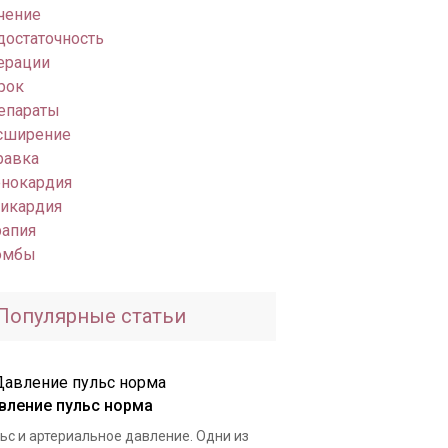
чение
достаточность
ерации
рок
епараты
сширение
равка
енокардия
хикардия
рапия
омбы
Популярные статьи
вление пульс норма
ьс и артериальное давление. Одни из