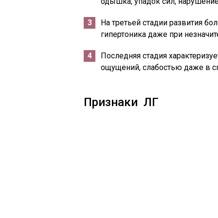
одышка, упадок сил, нарушени
На третьей стадии развития бо
гипертоника даже при незначит
Последняя стадия характериз
ощущений, слабостью даже в с
Признаки ЛГ