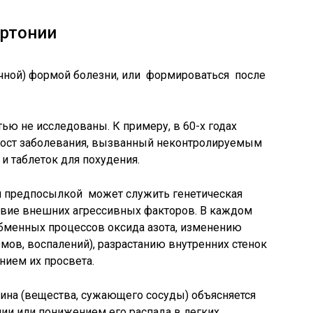
ертонии
чной) формой болезни, или формироваться после
ю не исследованы. К примеру, в 60-х годах
рост заболевания, вызванный неконтролируемым
 таблеток для похудения.
 предпосылкой может служить генетическая
вие внешних агрессивных факторов. В каждом
обменных процессов оксида азота, изменению
змов, воспалений), разрастанию внутренних стенок
ием их просвета.
на (вещества, сужающего сосуды) объясняется
ии или понижением его распада в легких.