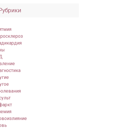
Рубрики
итмия
еросклероз
адикардия
ны
Д
вление
агностика
угие
угое
болевания
сульт
фаркт
емия
овоизлияние
овь