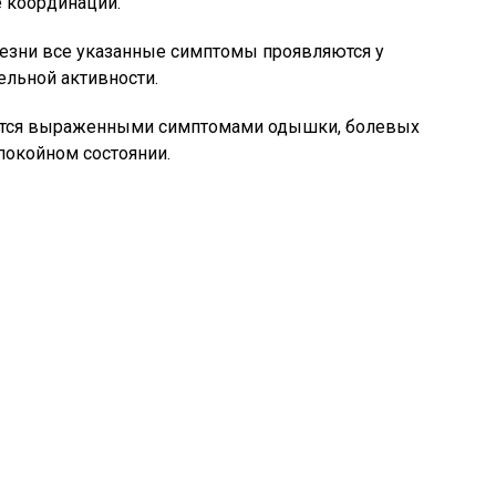
е координации.
лезни все указанные симптомы проявляются у
ельной активности.
уется выраженными симптомами одышки, болевых
покойном состоянии.