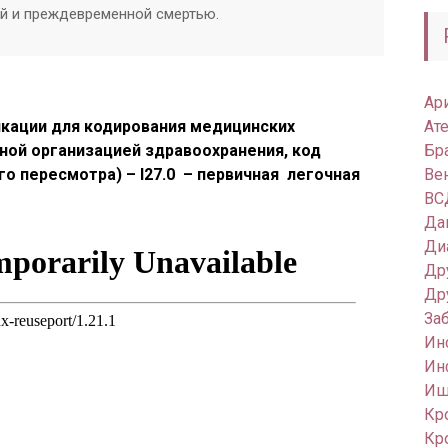
й и преждевременной смертью.
Ар
кации для кодирования медицинских
Ат
ной организацией здравоохранения, код
Бр
о пересмотра) – I27.0 – первичная легочная
Ве
ВС
Да
Ди
Др
Др
За
Ин
Ин
Иш
Кр
Кр