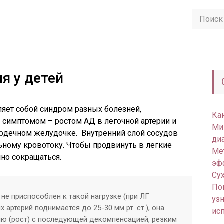
я у детей
ляет собой синдром разных болезней,
Ка
имптомом – ростом АД в легочной артерии и
Ми
рдечном желудочке. Внутренний слой сосудов
ди
льному кровотоку. Чтобы продвинуть в легкие
Ме
но сокращаться.
эф
Су
По
 не приспособлен к такой нагрузке (при ЛГ
уз
 артерий поднимается до 25-30 мм рт. ст.), она
ис
ию (рост) с последующей декомпенсацией, резким