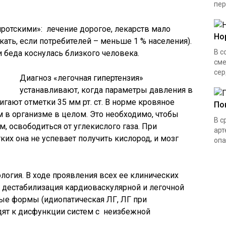
пер
ротскими»: лечение дорогое, лекарств мало
Но
ать, если потребителей – меньше 1 % населения).
В с
и беда коснулась близкого человека.
сме
сер
Диагноз «легочная гипертензия»
устанавливают, когда параметры давления в
игают отметки 35 мм рт. ст. В норме кровяное
По
м в организме в целом. Это необходимо, чтобы
В с
, освободиться от углекислого газа. При
арт
их она не успевает получить кислород, и мозг
опа
логия. В ходе проявления всех ее клинических
 дестабилизация кардиоваскулярной и легочной
ые формы (идиопатическая ЛГ, ЛГ при
ят к дисфункции систем с неизбежной