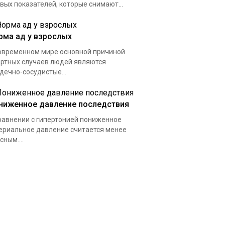
вых показателей, которые снимают...
рма ад у взрослых
овременном мире основной причиной
ртных случаев людей являются
дечно-сосудистые...
ниженное давление последствия
равнении с гипертонией пониженное
ериальное давление считается менее
сным....